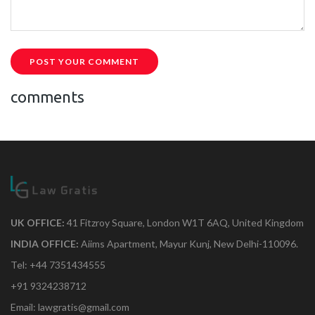
POST YOUR COMMENT
comments
UK OFFICE:
41 Fitzroy Square, London W1T 6AQ, United Kingdom
INDIA OFFICE:
Aiims Apartment, Mayur Kunj, New Delhi-110096.
Tel: +44 7351434555
+91 9324238712
Email: lawgratis@gmail.com